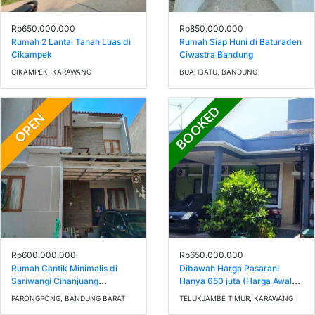
Rp650.000.000
Rp850.000.000
Rumah 2 Lantai Tanah Luas di
Rumah Siap Huni di Baturaden
Cikampek
Ciwastra Bandung
CIKAMPEK, KARAWANG
BUAHBATU, BANDUNG
BOOKED
OPEN
Rp600.000.000
Rp650.000.000
Rumah Cantik Minimalis di
Dibawah Harga Pasaran!
Sariwangi Cihanjuang
Hanya 650 juta (Harga Awal
Bandung
750 jt) Rumah Semi Furnish 1,5
PARONGPONG, BANDUNG BARAT
TELUKJAMBE TIMUR, KARAWANG
Lantai Di Galuhmas Karawang